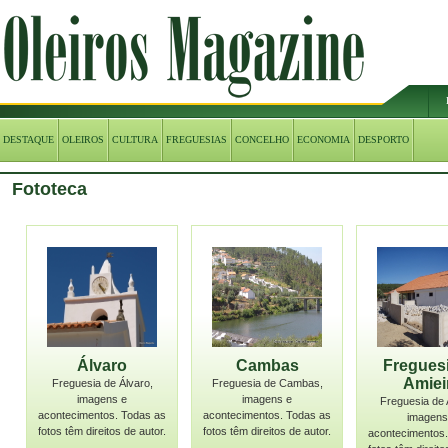
DESTAQUE
OLEIROS
CULTURA
FREGUESIAS
CONCELHO
ECONOMIA
DESPORTO
Fototeca
Álvaro
Cambas
Fregues
Amiei
Freguesia de Álvaro,
Freguesia de Cambas,
imagens e
imagens e
Freguesia de 
acontecimentos. Todas as
acontecimentos. Todas as
imagens
fotos têm direitos de autor.
fotos têm direitos de autor.
acontecimentos.