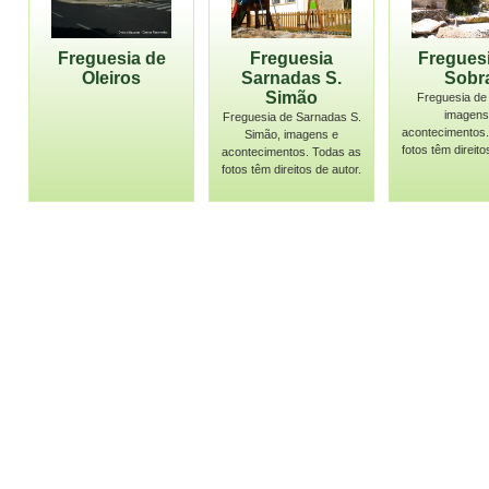
Freguesia de
Freguesia
Fregues
Oleiros
Sarnadas S.
Sobr
Simão
Freguesia de 
imagens
Freguesia de Sarnadas S.
acontecimentos.
Simão, imagens e
fotos têm direito
acontecimentos. Todas as
fotos têm direitos de autor.