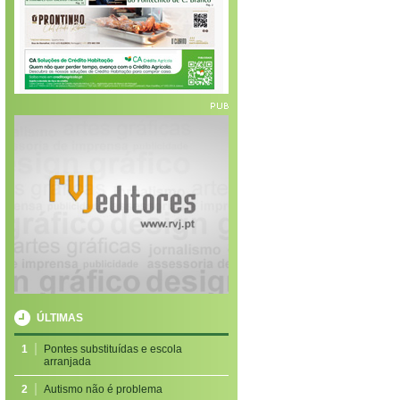
ÚLTIMAS
1
Pontes substituídas e escola
arranjada
2
Autismo não é problema