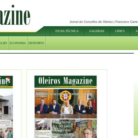
Jornal do Concelho de Oleiros | Francisco Carre
FICHA TÉCNICA
GALERIAS
LINK'S
A
ELHO
ECONOMIA
DESPORTO