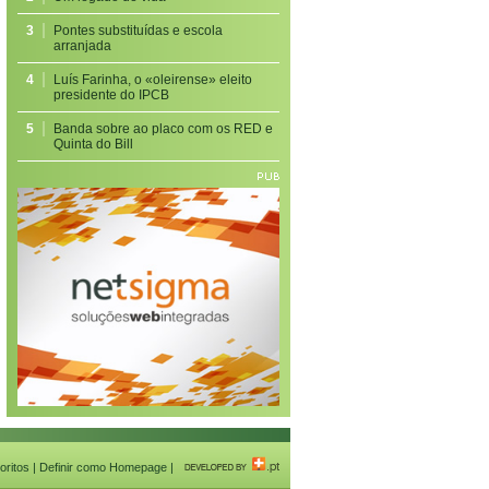
3
Pontes substituídas e escola
arranjada
4
Luís Farinha, o «oleirense» eleito
presidente do IPCB
5
Banda sobre ao placo com os RED e
Quinta do Bill
oritos
|
Definir como Homepage
|