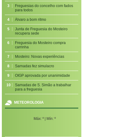
3
Freguesias do concelho com fados
para todos
4
Álvaro a bom ritmo
5
Junta de Freguesia do Mosteiro
recupera sede
6
Freguesia do Mosteiro compra
carrinha
7
Mosteiro: Novas experiências
8
Sarnadas fez simulacro
9
OIGP aprovada por unanimidade
10
Sarnadas de S. Simão a trabalhar
para a freguesia
METEOROLOGIA
Máx:
º | Mín:
º