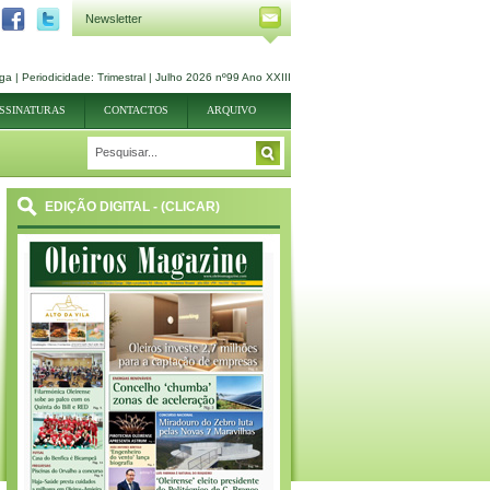
Newsletter
ga | Periodicidade: Trimestral | Julho 2026 nº99 Ano XXIII
SSINATURAS
CONTACTOS
ARQUIVO
EDIÇÃO DIGITAL - (CLICAR)