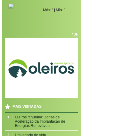
Máx:
º | Mín:
º
MAIS VISITADAS
1
Oleiros “chumba” Zonas de
Aceleração da Implantação de
Energias Renováveis
2
Um legado de vida